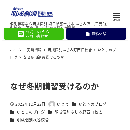
MENU
個別指導なら明成個別 埼玉県富士見市,ふじみ野市,三芳町,
新座市,志木市,川越市にある個別指導塾
公式LINEから
無料体験
お問い合わせ
ホーム
更新情報
明成個別ふじみ野西口校舎
いとぅのブ
ログ
なぜ冬期講習受けるのか
なぜ冬期講習受けるのか
カテゴリー
2022年12月22日
いとぅ
いとぅのブログ
投稿日
著
カテゴリー
カテゴリー
いとぅのブログ
明成個別ふじみ野西口校舎
者
カテゴリー
明成個別水谷校舎