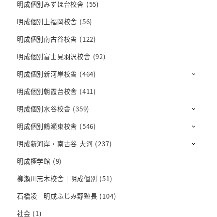
明成個別みずほ台校舎
(55)
明成個別上福岡校舎
(56)
明成個別南古谷校舎
(122)
明成個別富士見羽沢校舎
(92)
明成個別新河岸校舎
(464)
明成個別朝霞台校舎
(411)
明成個別水谷校舎
(359)
明成個別鶴瀬東校舎
(546)
明成新河岸・南古谷 大河
(237)
明成極学館
(9)
柳瀬川志木校舎｜明成個別
(51)
石橋凌｜明成ふじみ野塾長
(104)
社会
(1)