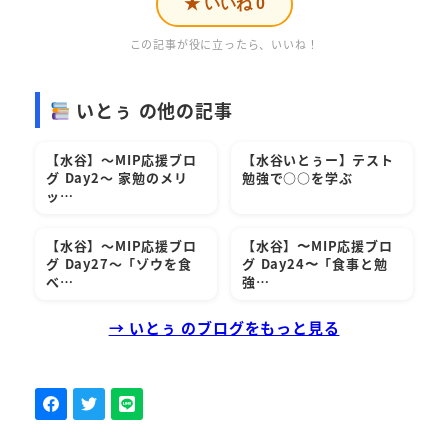
★ いいね
0
この記事が役に立ったら、いいね！
いとぅ の他の記事
【水谷】～MIP応援ブロ
【水谷いとぅー】テスト
グ Day2～ 家勉のメリ
勉強で○○を学ぶ
ッ…
【水谷】～MIP応援ブロ
【水谷】〜MIP応援ブロ
グ Day27～「ゾウを食
グ Day24〜「食事と勉
べ…
強…
→ いとぅ のブログをもっと見る