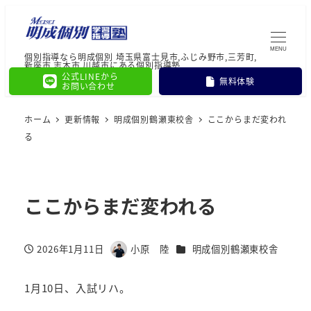
MENU
個別指導なら明成個別 埼玉県富士見市,ふじみ野市,三芳町,
新座市,志木市,川越市にある個別指導塾
公式LINEから
無料体験
お問い合わせ
ホーム
更新情報
明成個別鶴瀬東校舎
ここからまだ変われ
る
ここからまだ変われる
カテゴリー
2026年1月11日
小原 陸
明成個別鶴瀬東校舎
投稿日
著
者
1月10日、入試リハ。