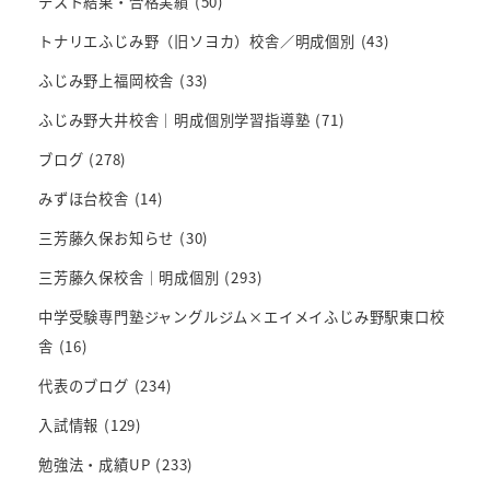
テスト結果・合格実績
(50)
トナリエふじみ野（旧ソヨカ）校舎／明成個別
(43)
ふじみ野上福岡校舎
(33)
ふじみ野大井校舎｜明成個別学習指導塾
(71)
ブログ
(278)
みずほ台校舎
(14)
三芳藤久保お知らせ
(30)
三芳藤久保校舎｜明成個別
(293)
中学受験専門塾ジャングルジム×エイメイふじみ野駅東口校
舎
(16)
代表のブログ
(234)
入試情報
(129)
勉強法・成績UP
(233)