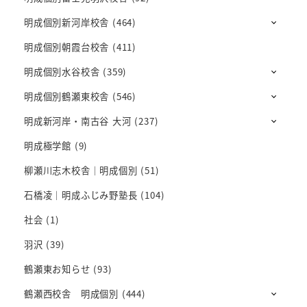
明成個別新河岸校舎
(464)
明成個別朝霞台校舎
(411)
明成個別水谷校舎
(359)
明成個別鶴瀬東校舎
(546)
明成新河岸・南古谷 大河
(237)
明成極学館
(9)
柳瀬川志木校舎｜明成個別
(51)
石橋凌｜明成ふじみ野塾長
(104)
社会
(1)
羽沢
(39)
鶴瀬東お知らせ
(93)
鶴瀬西校舎 明成個別
(444)