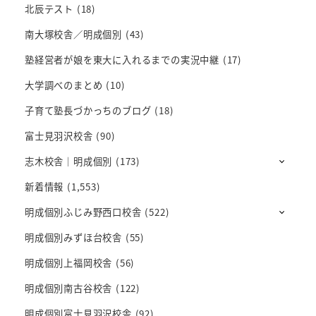
北辰テスト
(18)
南大塚校舎／明成個別
(43)
塾経営者が娘を東大に入れるまでの実況中継
(17)
大学調べのまとめ
(10)
子育て塾長づかっちのブログ
(18)
富士見羽沢校舎
(90)
志木校舎｜明成個別
(173)
新着情報
(1,553)
明成個別ふじみ野西口校舎
(522)
明成個別みずほ台校舎
(55)
明成個別上福岡校舎
(56)
明成個別南古谷校舎
(122)
明成個別富士見羽沢校舎
(92)