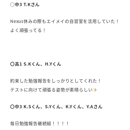
○中3 T.Kさん
Nexus休みの際もエイメイの自習室を活用していた！
よく頑張ってる！
〇高1 S.Kくん、H.Yくん
約束した勉強報告をしっかりとしてくれた！
テストに向けて頑張る姿勢が素晴らしい
〇中3 K.Sくん、S.Yくん、K.Yくん、Y.Aさん
毎日勉強報告継続組！！！！