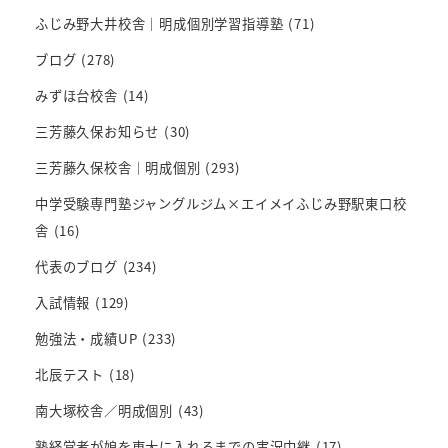
ふじみ野大井校舎｜明成個別学習指導塾
(71)
ブログ
(278)
みずほ台校舎
(14)
三芳藤久保お知らせ
(30)
三芳藤久保校舎｜明成個別
(293)
中学受験専門塾ジャングルジム×エイメイふじみ野駅東口校
舎
(16)
代表のブログ
(234)
入試情報
(129)
勉強法・成績UP
(233)
北辰テスト
(18)
南大塚校舎／明成個別
(43)
塾経営者が娘を東大に入れるまでの実況中継
(17)