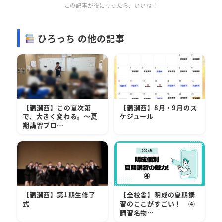
この記事が役に立ったら、いいね！
ひろっち の他の記事
【鶴瀬西】この夏次第
【鶴瀬西】8月・9月のス
で、大きく変わる。～夏
ケジュール
期講習ブロ…
【鶴瀬西】第1期生修了
【全校舎】明成の夏期講
式
習のここがすごい！ ④
講習名物…