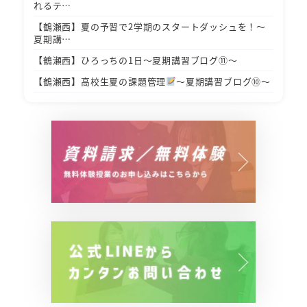
れるテ…
【鶴瀬西】夏の予習で2学期のスタートダッシュを！～
夏期講…
【鶴瀬西】ひろっちの1日～夏期講習ブログ⑪～
【鶴瀬西】高校生夏の課題管理
～夏期講習ブログ⑩～