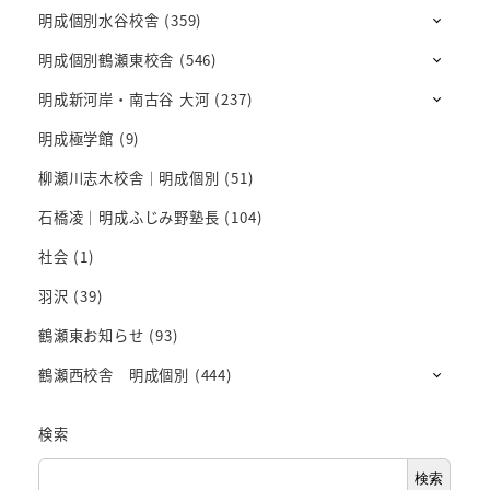
明成個別水谷校舎
(359)
明成個別鶴瀬東校舎
(546)
明成新河岸・南古谷 大河
(237)
明成極学館
(9)
柳瀬川志木校舎｜明成個別
(51)
石橋凌｜明成ふじみ野塾長
(104)
社会
(1)
羽沢
(39)
鶴瀬東お知らせ
(93)
鶴瀬西校舎 明成個別
(444)
検索
検索