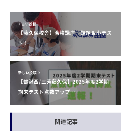
古い投稿
【藤久保校舎】合格講座 課題＆小テス
ト！
新しい投稿
【鶴瀬西/三芳藤久保】2025年度2学期
期末テスト点数アップ…
関連記事