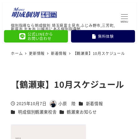
MENU
個別指導なら明成個別 埼玉県富士見市,ふじみ野市,三芳町,
新座市,志木市,川越市にある個別指導塾
公式LINEから
無料体験
お問い合わせ
ホーム
更新情報
新着情報
【鶴瀬東】10月スケジュール
【鶴瀬東】10月スケジュール
カテゴリー
2025年10月7日
小原 陸
新着情報
投稿日
著
カテゴリー
カテゴリー
明成個別鶴瀬東校舎
鶴瀬東お知らせ
者