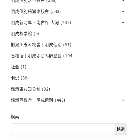
明成個別水谷校舎
(359)
明成個別鶴瀬東校舎
(543)
明成新河岸・南古谷 大河
(237)
明成極学館
(9)
柳瀬川志木校舎｜明成個別
(51)
石橋凌｜明成ふじみ野塾長
(104)
社会
(1)
羽沢
(39)
鶴瀬東お知らせ
(92)
鶴瀬西校舎 明成個別
(443)
検索
検索