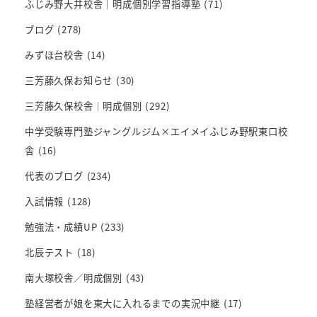
ふじみ野大井校舎｜明成個別学習指導塾
(71)
ブログ
(278)
みずほ台校舎
(14)
三芳藤久保お知らせ
(30)
三芳藤久保校舎｜明成個別
(292)
中学受験専門塾ジャングルジム×エイメイふじみ野駅東口校
舎
(16)
代表のブログ
(234)
入試情報
(128)
勉強法・成績UP
(233)
北辰テスト
(18)
南大塚校舎／明成個別
(43)
塾経営者が娘を東大に入れるまでの実況中継
(17)