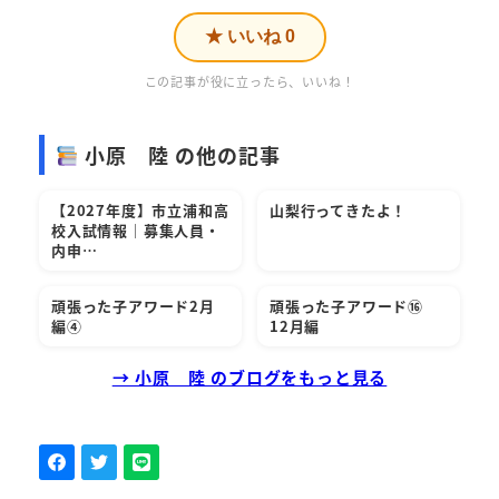
★ いいね
0
この記事が役に立ったら、いいね！
小原 陸 の他の記事
【2027年度】市立浦和高
山梨行ってきたよ！
校入試情報｜募集人員・
内申…
頑張った子アワード2月
頑張った子アワード⑯
編④
12月編
→ 小原 陸 のブログをもっと見る