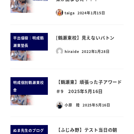
taiga
2024年1月15日
[鶴瀬東校】見えないバトン
平出優樹｜明成鶴
瀬東塾長
hiraide
2022年1月28日
【鶴瀬東】頑張った子アワード
明成個別鶴瀬東校
舎
＃9 2025年5月16日
小原 陸
2025年5月16日
【ふじみ野】テスト当日の朝
ぬま先生のブログ