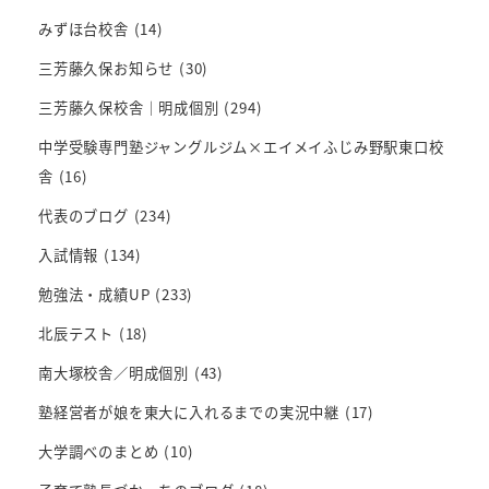
みずほ台校舎
(14)
三芳藤久保お知らせ
(30)
三芳藤久保校舎｜明成個別
(294)
中学受験専門塾ジャングルジム×エイメイふじみ野駅東口校
舎
(16)
代表のブログ
(234)
入試情報
(134)
勉強法・成績UP
(233)
北辰テスト
(18)
南大塚校舎／明成個別
(43)
塾経営者が娘を東大に入れるまでの実況中継
(17)
大学調べのまとめ
(10)