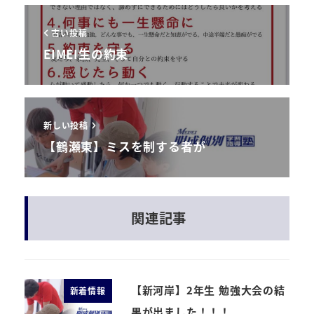
古い投稿
EIMEI生の約束
新しい投稿
【鶴瀬東】ミスを制する者が
関連記事
【新河岸】2年生 勉強大会の結
新着情報
果が出ました！！！