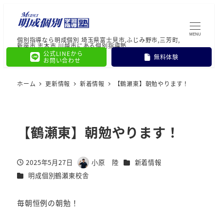
MENU
個別指導なら明成個別 埼玉県富士見市,ふじみ野市,三芳町,
新座市,志木市,川越市にある個別指導塾
公式LINEから
無料体験
お問い合わせ
ホーム
更新情報
新着情報
【鶴瀬東】朝勉やります！
【鶴瀬東】朝勉やります！
カテゴリー
2025年5月27日
小原 陸
新着情報
投稿日
著
カテゴリー
明成個別鶴瀬東校舎
者
毎朝恒例の朝勉！