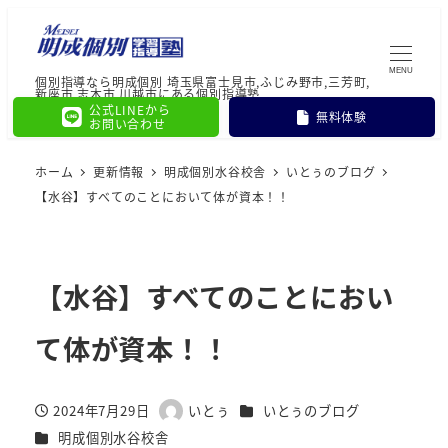
MENU
個別指導なら明成個別 埼玉県富士見市,ふじみ野市,三芳町,
新座市,志木市,川越市にある個別指導塾
公式LINEから
無料体験
お問い合わせ
ホーム
更新情報
明成個別水谷校舎
いとぅのブログ
【水谷】すべてのことにおいて体が資本！！
【水谷】すべてのことにおい
て体が資本！！
カテゴリー
2024年7月29日
いとぅ
いとぅのブログ
投稿日
著
カテゴリー
明成個別水谷校舎