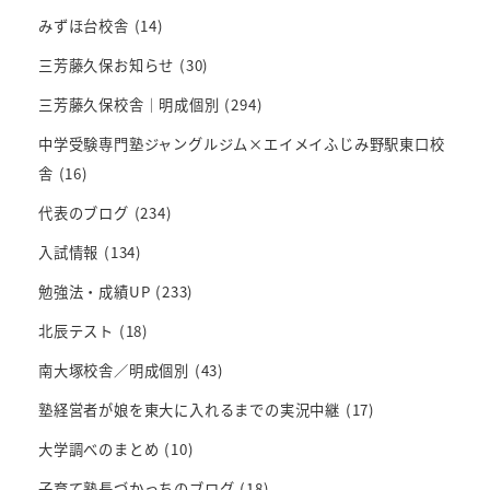
みずほ台校舎
(14)
三芳藤久保お知らせ
(30)
三芳藤久保校舎｜明成個別
(294)
中学受験専門塾ジャングルジム×エイメイふじみ野駅東口校
舎
(16)
代表のブログ
(234)
入試情報
(134)
勉強法・成績UP
(233)
北辰テスト
(18)
南大塚校舎／明成個別
(43)
塾経営者が娘を東大に入れるまでの実況中継
(17)
大学調べのまとめ
(10)
子育て塾長づかっちのブログ
(18)