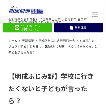
MENU
個別指導なら明成個別 埼玉県富士見市,ふじみ野市,三芳町,
新座市,志木市,川越市にある個別指導塾
公式LINEから
無料体験
お問い合わせ
ホーム
更新情報
明成個別ふじみ野西口校舎
ぬま先生の
ブログ｜明成ふじみ野
【明成ふじみ野】学校に行きたくないと
子どもが言ったら？
【明成ふじみ野】学校に行き
たくないと子どもが言った
ら？