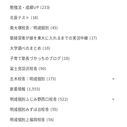
勉強法・成績UP
(233)
北辰テスト
(18)
南大塚校舎／明成個別
(43)
塾経営者が娘を東大に入れるまでの実況中継
(17)
大学調べのまとめ
(10)
子育て塾長づかっちのブログ
(18)
富士見羽沢校舎
(90)
志木校舎｜明成個別
(173)
新着情報
(1,553)
明成個別ふじみ野西口校舎
(522)
明成個別みずほ台校舎
(55)
明成個別上福岡校舎
(56)