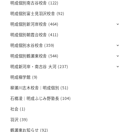
明成個別南古谷校舎
(122)
明成個別富士見羽沢校舎
(92)
明成個別新河岸校舎
(464)
明成個別朝霞台校舎
(411)
明成個別水谷校舎
(359)
明成個別鶴瀬東校舎
(544)
明成新河岸・南古谷 大河
(237)
明成極学館
(9)
柳瀬川志木校舎｜明成個別
(51)
石橋凌｜明成ふじみ野塾長
(104)
社会
(1)
羽沢
(39)
鶴瀬東お知らせ
(92)