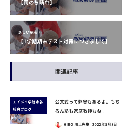
【雨のち晴れ】
新しい投稿
【1学期期末テスト対策につきまして】
関連記事
公文式って弊害もあるよ。もち
エイメイ学院水谷
校舎ブログ
ろん塾も家庭教師もね。
HIRO 川上先生
2022年5月8日