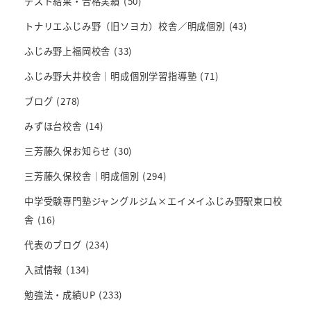
テスト結果・合格実績
(50)
トナリエふじみ野（旧ソヨカ）校舎／明成個別
(43)
ふじみ野上福岡校舎
(33)
ふじみ野大井校舎｜明成個別学習指導塾
(71)
ブログ
(278)
みずほ台校舎
(14)
三芳藤久保お知らせ
(30)
三芳藤久保校舎｜明成個別
(294)
中学受験専門塾ジャングルジム×エイメイふじみ野駅東口校
舎
(16)
代表のブログ
(234)
入試情報
(134)
勉強法・成績UP
(233)