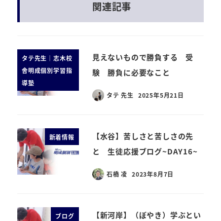
関連記事
見えないもので勝負する 受
タテ先生｜志木校
舎明成個別学習指
験 勝負に必要なこと
導塾
タテ 先生
2025年5月21日
【水谷】苦しさと苦しさの先
新着情報
と 生徒応援ブログ~DAY16~
石橋 凌
2023年8月7日
【新河岸】（ぼやき）学ぶとい
ブログ