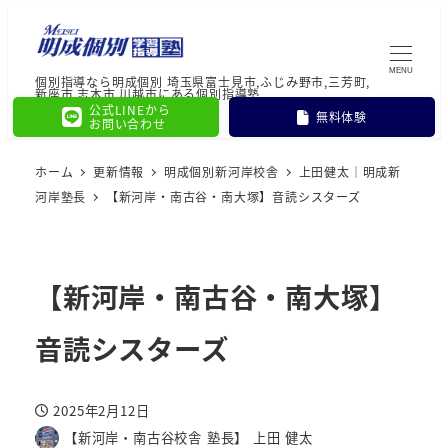
MENU
個別指導なら明成個別 埼玉県富士見市,ふじみ野市,三芳町,
新座市,志木市,川越市にある個別指導塾
公式LINEから
無料体験
お問い合わせ
ホーム
更新情報
明成個別新河岸校舎
上田健太｜明成新
河岸塾長
【新河岸・南古谷・南大塚】音読シスターズ
【新河岸・南古谷・南大塚】
音読シスターズ
2025年2月12日
投稿日
【新河岸・南古谷校舎 塾長】 上田 健太