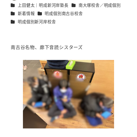
著
カテゴリー
カテゴリー
上田健太｜明成新河岸塾長
南大塚校舎／明成個別
者
カテゴリー
カテゴリー
新着情報
明成個別南古谷校舎
カテゴリー
明成個別新河岸校舎
南古谷名物、廊下音読シスターズ