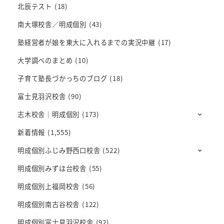
北辰テスト
(18)
南大塚校舎／明成個別
(43)
塾経営者が娘を東大に入れるまでの実況中継
(17)
大学調べのまとめ
(10)
子育て塾長づかっちのブログ
(18)
富士見羽沢校舎
(90)
志木校舎｜明成個別
(173)
新着情報
(1,555)
明成個別ふじみ野西口校舎
(522)
明成個別みずほ台校舎
(55)
明成個別上福岡校舎
(56)
明成個別南古谷校舎
(122)
明成個別富士見羽沢校舎
(92)