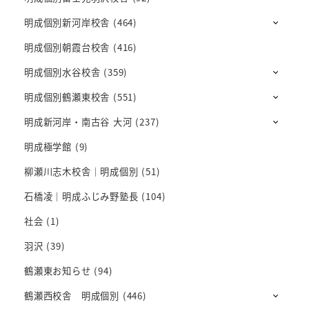
明成個別新河岸校舎
(464)
明成個別朝霞台校舎
(416)
明成個別水谷校舎
(359)
明成個別鶴瀬東校舎
(551)
明成新河岸・南古谷 大河
(237)
明成極学館
(9)
柳瀬川志木校舎｜明成個別
(51)
石橋凌｜明成ふじみ野塾長
(104)
社会
(1)
羽沢
(39)
鶴瀬東お知らせ
(94)
鶴瀬西校舎 明成個別
(446)