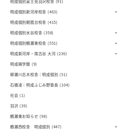
明成個別富士見羽沢校舎
(91)
明成個別新河岸校舎
(463)
明成個別朝霞台校舎
(415)
明成個別水谷校舎
(358)
明成個別鶴瀬東校舎
(551)
明成新河岸・南古谷 大河
(236)
明成極学館
(9)
柳瀬川志木校舎｜明成個別
(51)
石橋凌｜明成ふじみ野塾長
(104)
社会
(1)
羽沢
(39)
鶴瀬東お知らせ
(98)
鶴瀬西校舎 明成個別
(447)