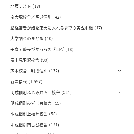
北辰テスト
(18)
南大塚校舎／明成個別
(42)
塾経営者が娘を東大に入れるまでの実況中継
(17)
大学調べのまとめ
(10)
子育て塾長づかっちのブログ
(18)
富士見羽沢校舎
(90)
志木校舎｜明成個別
(172)
新着情報
(1,557)
明成個別ふじみ野西口校舎
(521)
明成個別みずほ台校舎
(55)
明成個別上福岡校舎
(56)
明成個別南古谷校舎
(121)