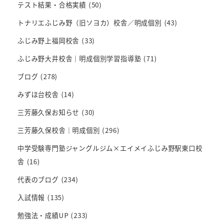
テスト結果・合格実績
(50)
トナリエふじみ野（旧ソヨカ）校舎／明成個別
(43)
ふじみ野上福岡校舎
(33)
ふじみ野大井校舎｜明成個別学習指導塾
(71)
ブログ
(278)
みずほ台校舎
(14)
三芳藤久保お知らせ
(30)
三芳藤久保校舎｜明成個別
(296)
中学受験専門塾ジャングルジム×エイメイふじみ野駅東口校
舎
(16)
代表のブログ
(234)
入試情報
(135)
勉強法・成績UP
(233)