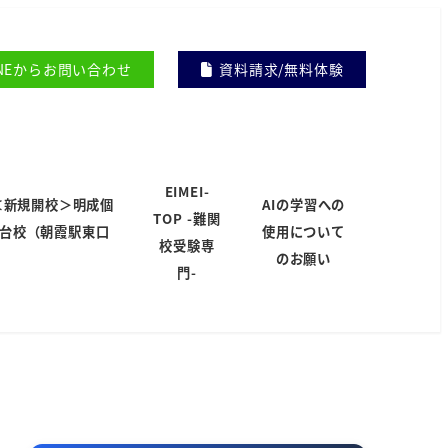
INEからお問い合わせ
資料請求/無料体験
EIMEI-
＜新規開校＞明成個
AIの学習への
TOP -難関
岸台校（朝霞駅東口
使用について
校受験専
）
のお願い
門-