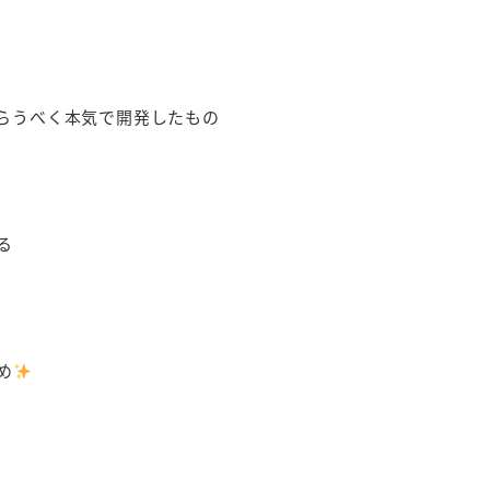
らうべく本気で開発したもの
いる
め