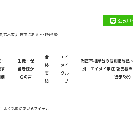
公式L
市,志木市,川越市にある個別指導塾
合
エイ
覧・
生徒・保
朝霞市根岸台の個別指導塾
格
メイ
探す
護者様か
別・エイメイ学院 朝霞根
実
グル
個別
らの声
徒歩5分
績
ープ
】よく話題にあがるアイテム