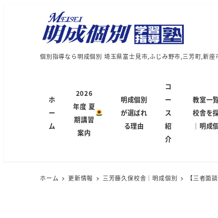
個別指導なら明成個別 埼玉県富士見市,ふじみ野市,三芳町,新座
コ
2026
ホ
明成個別
ー
教室一
年度 夏
ー
が選ばれ
ス
校舎を
期講習
ム
る理由
紹
｜明成
案内
介
ホーム
更新情報
三芳藤久保校舎｜明成個別
【三者面談