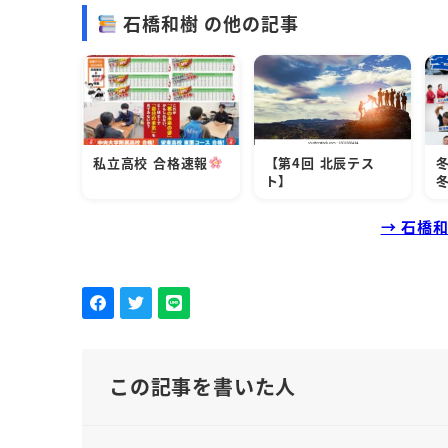
石橋和樹 の他の記事
私立高校 合格速報
【第4回 北辰テス
ト】
→ 石橋
この記事を書いた人