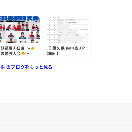
冬期講習④日目 ～
【 藤久保 内申点UＰ
冬の勉強大会
～
講座 】
和樹 のブログをもっと見る