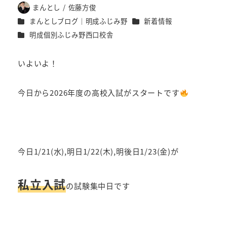
まんとし / 佐藤方俊
著
カテゴリー
カテゴリー
まんとしブログ｜明成ふじみ野
新着情報
者
カテゴリー
明成個別ふじみ野西口校舎
いよいよ！
今日から2026年度の高校入試がスタートです
今日1/21(水),明日1/22(木),明後日1/23(金)が
私立入試
の試験集中日です