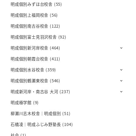
明成個別みずほ台校舎
(55)
明成個別上福岡校舎
(56)
明成個別南古谷校舎
(122)
明成個別富士見羽沢校舎
(92)
明成個別新河岸校舎
(464)
明成個別朝霞台校舎
(411)
明成個別水谷校舎
(359)
明成個別鶴瀬東校舎
(546)
明成新河岸・南古谷 大河
(237)
明成極学館
(9)
柳瀬川志木校舎｜明成個別
(51)
石橋凌｜明成ふじみ野塾長
(104)
社会
(1)