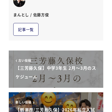
まんとし / 佐藤方俊
記事一覧
古い投稿
【三芳藤久保】中学3年生 2月～3月のス
ケジュール
新しい投稿
【鶴瀬西/三芳藤久保】2026年私立入試