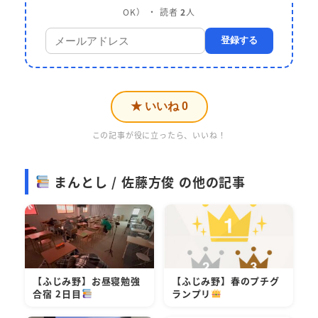
OK） ・ 読者
2
人
登録する
★ いいね
0
この記事が役に立ったら、いいね！
まんとし / 佐藤方俊 の他の記事
【ふじみ野】お昼寝勉強
【ふじみ野】春のプチグ
合宿 2日目
ランプリ