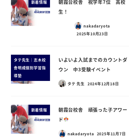
朝霞台校舎 祝学年7位 高校
新着情報
生！
nakadaryota
2025年10月23日
いよいよ入試までのカウントダ
タテ先生｜志木校
舎明成個別学習指
ウン 中3受験イベント
導塾
タテ 先生
2024年12月18日
朝霞台校舎 頑張った子アワー
新着情報
ド
nakadaryota
2025年11月7日