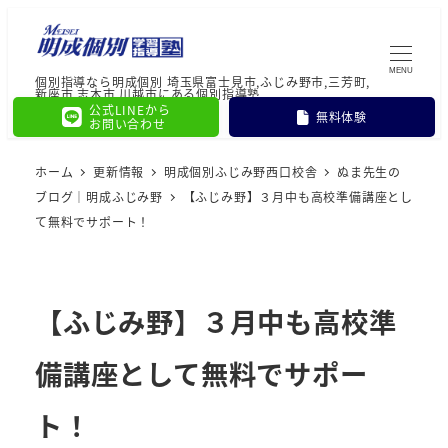
MENU
個別指導なら明成個別 埼玉県富士見市,ふじみ野市,三芳町,
新座市,志木市,川越市にある個別指導塾
公式LINEから
無料体験
お問い合わせ
ホーム
更新情報
明成個別ふじみ野西口校舎
ぬま先生の
ブログ｜明成ふじみ野
【ふじみ野】３月中も高校準備講座とし
て無料でサポート！
【ふじみ野】３月中も高校準
備講座として無料でサポー
ト！