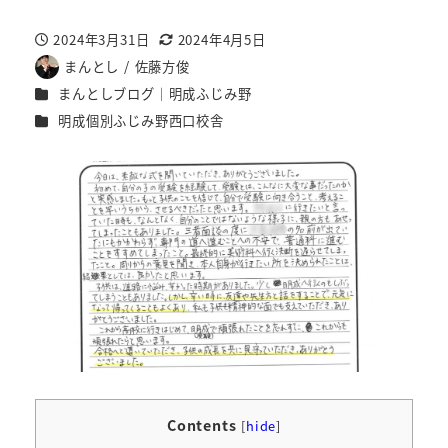
2024年3月31日
2024年4月5日
投稿日
更新日
まんとし / 佐藤方俊
著
カテゴリー
まんとしブログ｜明成ふじみ野
者
カテゴリー
明成個別ふじみ野西口校舎
Contents
[
hide
]