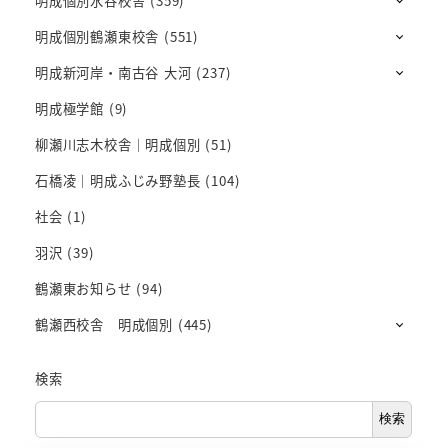
明成個別水谷校舎
(359)
明成個別鶴瀬東校舎
(551)
明成新河岸・南古谷 大河
(237)
明成極学館
(9)
柳瀬川志木校舎｜明成個別
(51)
石橋凌｜明成ふじみ野塾長
(104)
社会
(1)
羽沢
(39)
鶴瀬東お知らせ
(94)
鶴瀬西校舎 明成個別
(445)
検索
検索