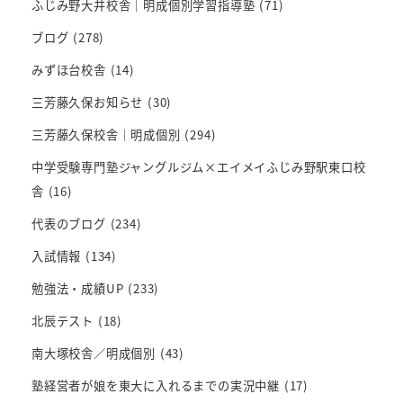
ふじみ野大井校舎｜明成個別学習指導塾
(71)
ブログ
(278)
みずほ台校舎
(14)
三芳藤久保お知らせ
(30)
三芳藤久保校舎｜明成個別
(294)
中学受験専門塾ジャングルジム×エイメイふじみ野駅東口校
舎
(16)
代表のブログ
(234)
入試情報
(134)
勉強法・成績UP
(233)
北辰テスト
(18)
南大塚校舎／明成個別
(43)
塾経営者が娘を東大に入れるまでの実況中継
(17)