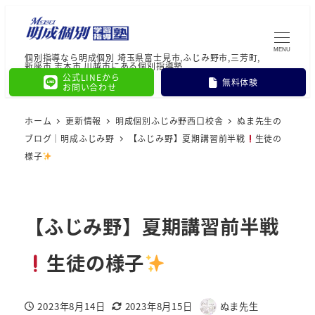
MENU
個別指導なら明成個別 埼玉県富士見市,ふじみ野市,三芳町,
新座市,志木市,川越市にある個別指導塾
公式LINEから
無料体験
お問い合わせ
ホーム
更新情報
明成個別ふじみ野西口校舎
ぬま先生の
ブログ｜明成ふじみ野
【ふじみ野】夏期講習前半戦
生徒の
様子
【ふじみ野】夏期講習前半戦
生徒の様子
2023年8月14日
2023年8月15日
ぬま先生
投稿日
更新日
著