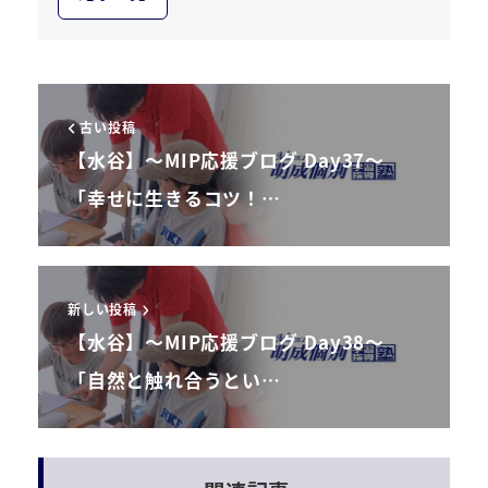
古い投稿
【水谷】～MIP応援ブログ Day37～
「幸せに生きるコツ！…
新しい投稿
【水谷】～MIP応援ブログ Day38～
「自然と触れ合うとい…