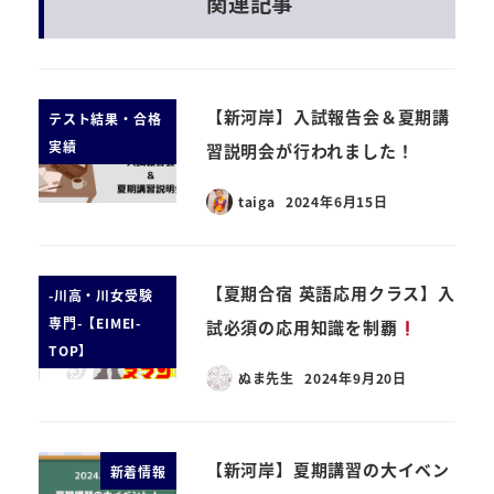
関連記事
【新河岸】入試報告会＆夏期講
テスト結果・合格
実績
習説明会が行われました！
taiga
2024年6月15日
【夏期合宿 英語応用クラス】入
-川高・川女受験
専門-【EIMEI-
試必須の応用知識を制覇
TOP】
ぬま先生
2024年9月20日
【新河岸】夏期講習の大イベン
新着情報