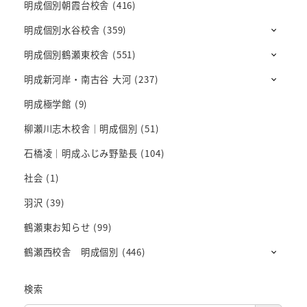
明成個別朝霞台校舎
(416)
明成個別水谷校舎
(359)
明成個別鶴瀬東校舎
(551)
明成新河岸・南古谷 大河
(237)
明成極学館
(9)
柳瀬川志木校舎｜明成個別
(51)
石橋凌｜明成ふじみ野塾長
(104)
社会
(1)
羽沢
(39)
鶴瀬東お知らせ
(99)
鶴瀬西校舎 明成個別
(446)
検索