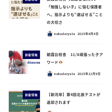
「勉強しない子」に悩む保護者
へ。指示よりも“選ばせる”こと
の大切さ
nakadaryota
2025年6月4日
朝霞台校舎 11/8頑張った子ア
新着情報
ワード
nakadaryota
2025年11月9日
【新河岸】第4回北辰テストが
新着情報
返却されます