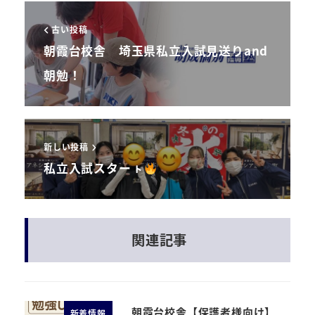
古い投稿
朝霞台校舎 埼玉県私立入試見送りand
朝勉！
新しい投稿
私立入試スターㇳ
関連記事
朝霞台校舎【保護者様向け】
新着情報