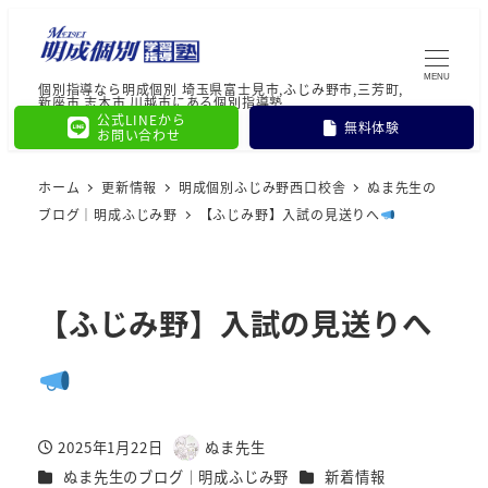
MENU
個別指導なら明成個別 埼玉県富士見市,ふじみ野市,三芳町,
新座市,志木市,川越市にある個別指導塾
公式LINEから
無料体験
お問い合わせ
ホーム
更新情報
明成個別ふじみ野西口校舎
ぬま先生の
ブログ｜明成ふじみ野
【ふじみ野】入試の見送りへ
【ふじみ野】入試の見送りへ
2025年1月22日
ぬま先生
投稿日
著
カテゴリー
カテゴリー
ぬま先生のブログ｜明成ふじみ野
新着情報