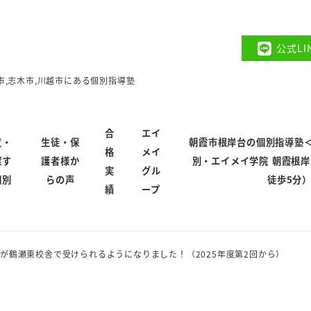
公式L
市,志木市,川越市にある個別指導塾
合
エイ
覧・
生徒・保
朝霞市根岸台の個別指導塾
格
メイ
探す
護者様か
別・エイメイ学院 朝霞根
実
グル
個別
らの声
徒歩5分
績
ープ
が鶴瀬東校舎で受けられるようになりました！（2025年度第2回から）