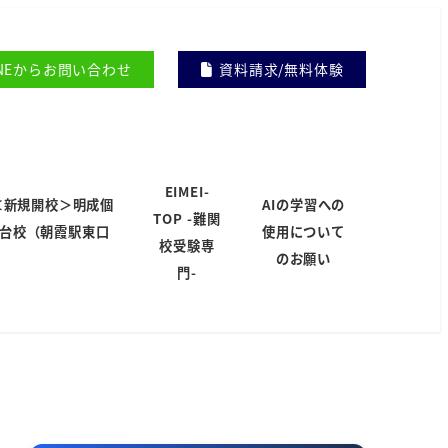
INEからお問い合わせ
資料請求/無料体験
EIMEI-
＜新規開校＞明成個
AIの学習への
TOP -難関
岸台校（朝霞駅東口
使用について
校受験専
）
のお願い
門-