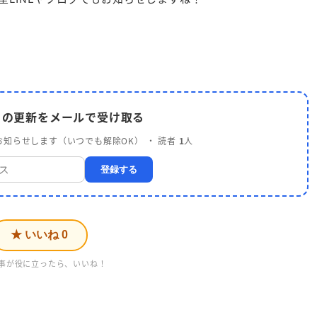
 の更新をメールで受け取る
知らせします（いつでも解除OK） ・ 読者
1
人
登録する
★ いいね
0
事が役に立ったら、いいね！