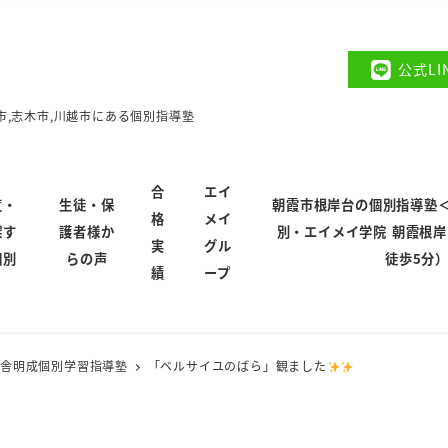
公式L
市,志木市,川越市にある個別指導塾
合
エイ
覧・
生徒・保
朝霞市根岸台の個別指導塾
格
メイ
探す
護者様か
別・エイメイ学院 朝霞根
実
グル
個別
らの声
徒歩5分
績
ープ
校舎明成個別学習指導塾
「ベルサイユのばら」観ました