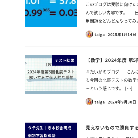
このブログは受験に向けた
んで欲しい内容です。 日
用問題をどんどんやってみよ
taiga
2025年1月14日
【数学】2024年度 第
テスト結果
＃たいがのブログ こんに
も今回の北辰テストの数学
〜という感じです。 […]
taiga
2024年9月30日
見えないもので勝負す
タテ先生｜志木校舎明成
個別学習指導塾