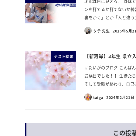
才能は目に見える。 野球
ンを打てるか打てないか練
裏をかく」とか「人と違う工
タテ 先生
2025年5月2
【新河岸】3年生 県立
テスト結果
＃たいがのブログ こんば
受験日でした！↑ 生徒た
そして受験が終わり、自己採
taiga
2024年2月21日
この投