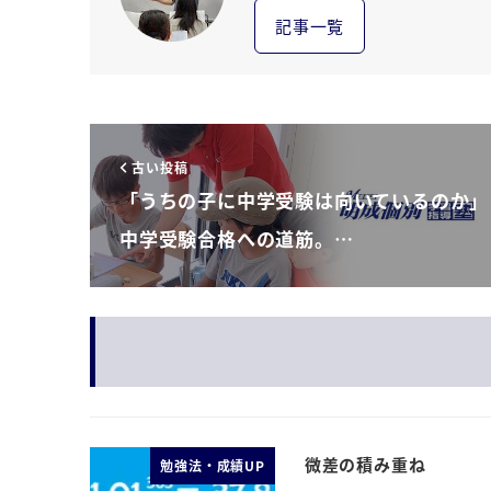
記事一覧
古い投稿
「うちの子に中学受験は向いているのか」
中学受験合格への道筋。…
微差の積み重ね
勉強法・成績UP