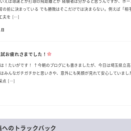
でいえば球速とか打球の飛距離とか 経験者は分かると思うんですが、ホー
習の前に決まっている でも勝敗はそこだけでは決まらない。例えば「相
夫を […]
1日
入試お疲れさまでした！
んは！たいがです！ ↑今朝のブログにも書きましたが、今日は埼玉県立高
ちはみんなガチガチかと思いきや、意外にも笑顔が見れて安心していまし
点 […]
稿へのトラックバック