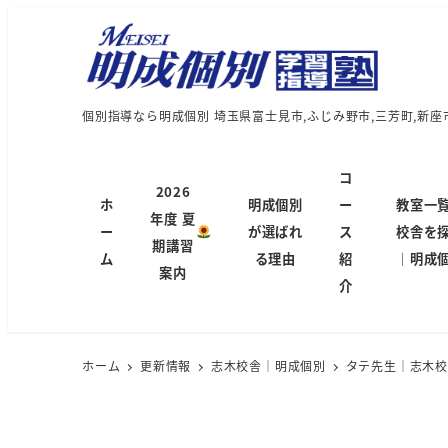
個別指導なら明成個別 埼玉県富士見市,ふじみ野市,三芳町,新座
コ
2026
ホ
明成個別
ー
教室一
年度 夏
ー
が選ばれ
ス
校舎を
期講習
ム
る理由
紹
｜明成
案内
介
ホーム
更新情報
志木校舎｜明成個別
タテ先生｜志木