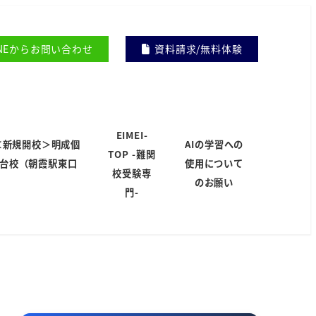
INEからお問い合わせ
資料請求/無料体験
EIMEI-
＜新規開校＞明成個
AIの学習への
TOP -難関
岸台校（朝霞駅東口
使用について
校受験専
）
のお願い
門-