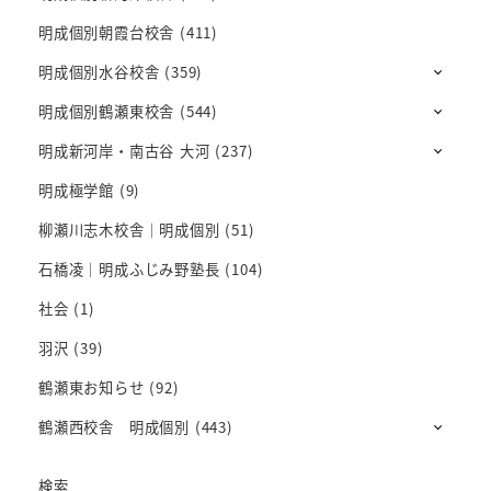
明成個別朝霞台校舎
(411)
明成個別水谷校舎
(359)
明成個別鶴瀬東校舎
(544)
明成新河岸・南古谷 大河
(237)
明成極学館
(9)
柳瀬川志木校舎｜明成個別
(51)
石橋凌｜明成ふじみ野塾長
(104)
社会
(1)
羽沢
(39)
鶴瀬東お知らせ
(92)
鶴瀬西校舎 明成個別
(443)
検索