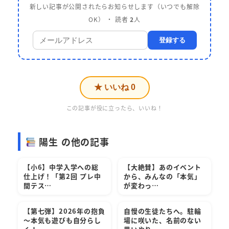
新しい記事が公開されたらお知らせします（いつでも解除
OK） ・ 読者
2
人
登録する
★ いいね
0
この記事が役に立ったら、いいね！
陽生 の他の記事
【小6】中学入学への総
【大絶賛】あのイベント
仕上げ！「第2回 プレ中
から、みんなの「本気」
間テス…
が変わっ…
【第七弾】2026年の抱負
自慢の生徒たちへ。駐輪
～本気も遊びも自分らし
場に咲いた、名前のない