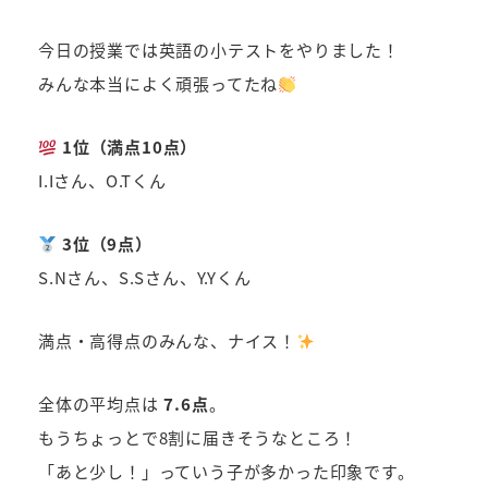
者
今日の授業では英語の小テストをやりました！
みんな本当によく頑張ってたね
1位（満点10点）
I.Iさん、O.Tくん
3位（9点）
S.Nさん、S.Sさん、Y.Yくん
満点・高得点のみんな、ナイス！
全体の平均点は
7.6点
。
もうちょっとで8割に届きそうなところ！
「あと少し！」っていう子が多かった印象です。