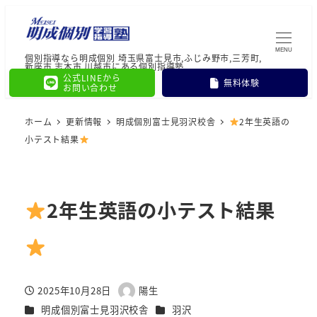
MENU
個別指導なら明成個別 埼玉県富士見市,ふじみ野市,三芳町,
新座市,志木市,川越市にある個別指導塾
公式LINEから
無料体験
お問い合わせ
ホーム
更新情報
明成個別富士見羽沢校舎
2年生英語の
小テスト結果
2年生英語の小テスト結果
2025年10月28日
陽生
投稿日
著
カテゴリー
カテゴリー
明成個別富士見羽沢校舎
羽沢