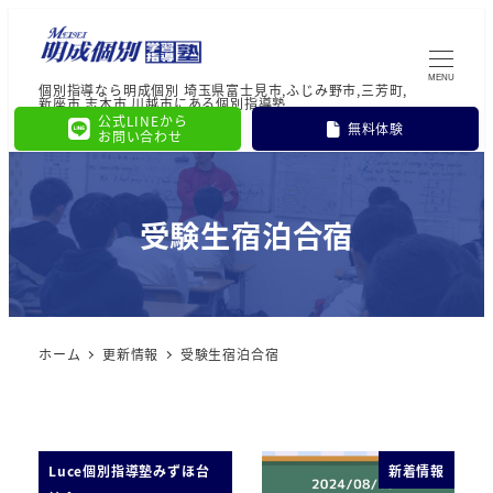
MENU
個別指導なら明成個別 埼玉県富士見市,ふじみ野市,三芳町,
新座市,志木市,川越市にある個別指導塾
公式LINEから
無料体験
お問い合わせ
受験生宿泊合宿
ホーム
更新情報
受験生宿泊合宿
Luce個別指導塾みずほ台
新着情報