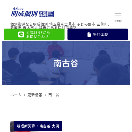
MENU
個別指導なら明成個別 埼玉県富士見市,ふじみ野市,三芳町,
新座市,志木市,川越市にある個別指導塾
公式LINEから
無料体験
お問い合わせ
南古谷
ホーム
更新情報
南古谷
明成新河岸・南古谷 大河