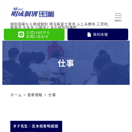
MENU
個別指導なら明成個別 埼玉県富士見市,ふじみ野市,三芳町,
新座市,志木市,川越市にある個別指導塾
公式LINEから
無料体験
お問い合わせ
仕事
ホーム
更新情報
仕事
タテ先生｜志木校舎明成個