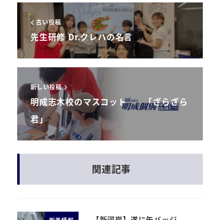
古い投稿
先生研修 Dr.クレハの名言
新しい投稿
明成志木校のマスコット 「ざらざら
君」
関連記事
【新河岸】遂に缶バッジ