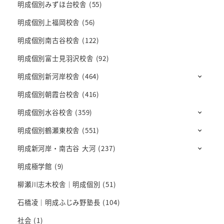
明成個別みずほ台校舎
(55)
明成個別上福岡校舎
(56)
明成個別南古谷校舎
(122)
明成個別富士見羽沢校舎
(92)
明成個別新河岸校舎
(464)
明成個別朝霞台校舎
(416)
明成個別水谷校舎
(359)
明成個別鶴瀬東校舎
(551)
明成新河岸・南古谷 大河
(237)
明成極学館
(9)
柳瀬川志木校舎｜明成個別
(51)
石橋凌｜明成ふじみ野塾長
(104)
社会
(1)