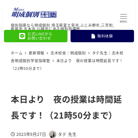
MENU
個別指導なら明成個別 埼玉県富士見市,ふじみ野市,三芳町,
新座市,志木市,川越市にある個別指導塾
公式LINEから
無料体験
お問い合わせ
ホーム
更新情報
志木校舎｜明成個別
タテ先生｜志木校
舎明成個別学習指導塾
本日より 夜の授業は時間延長です！
（21時50分まで）
本日より 夜の授業は時間延
長です！（21時50分まで）
2023年9月27日
タテ 先生
投稿日
著