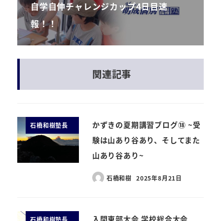
自学自伸チャレンジカップ4日目速
報！！
関連記事
かずきの夏期講習ブログ⑱ ~受
石橋和樹塾長
験は山あり谷あり、そしてまた
山あり谷あり~
石橋和樹
2025年8月21日
入間東部大会 学校総合大会
石橋和樹塾長