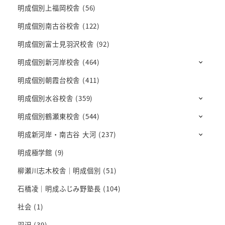
明成個別上福岡校舎
(56)
明成個別南古谷校舎
(122)
明成個別富士見羽沢校舎
(92)
明成個別新河岸校舎
(464)
明成個別朝霞台校舎
(411)
明成個別水谷校舎
(359)
明成個別鶴瀬東校舎
(544)
明成新河岸・南古谷 大河
(237)
明成極学館
(9)
柳瀬川志木校舎｜明成個別
(51)
石橋凌｜明成ふじみ野塾長
(104)
社会
(1)
羽沢
(39)