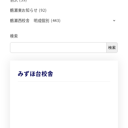
鶴瀬東お知らせ
(92)
鶴瀬西校舎 明成個別
(443)
検索
検索
みずほ台校舎