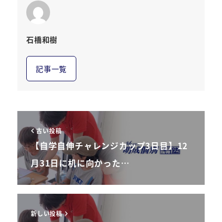
石橋和樹
記事一覧
古い投稿
【自学自伸チャレンジカップ3日目】12
月31日に机に向かった…
新しい投稿