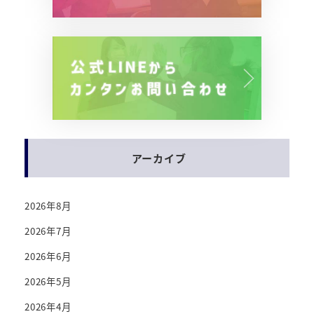
アーカイブ
2026年8月
2026年7月
2026年6月
2026年5月
2026年4月