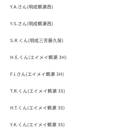
Y.A.さん(明成鶴瀬西)
Y.S.さん(明成鶴瀬西)
S.R.くん(明成三芳藤久保)
H.E.くん(エイメイ鶴瀬 3H)
F.I.さん(エイメイ鶴瀬 3H)
T.R.くん(エイメイ鶴瀬 3S)
H.T.くん(エイメイ鶴瀬 3S)
Y.K.くん(エイメイ鶴瀬 3S)