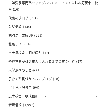
中学受験専門塾ジャングルジム×エイメイふじみ野駅東口校
舎
(16)
代表のブログ
(234)
入試情報
(135)
勉強法・成績UP
(233)
北辰テスト
(18)
南大塚校舎／明成個別
(42)
塾経営者が娘を東大に入れるまでの実況中継
(17)
大学調べのまとめ
(10)
子育て塾長づかっちのブログ
(18)
富士見羽沢校舎
(90)
志木校舎｜明成個別
(172)
新着情報
(1,557)