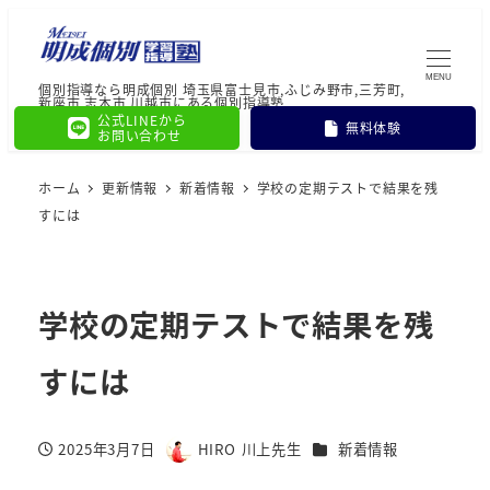
MENU
個別指導なら明成個別 埼玉県富士見市,ふじみ野市,三芳町,
新座市,志木市,川越市にある個別指導塾
公式LINEから
無料体験
お問い合わせ
ホーム
更新情報
新着情報
学校の定期テストで結果を残
すには
学校の定期テストで結果を残
すには
カテゴリー
2025年3月7日
HIRO 川上先生
新着情報
投稿日
著