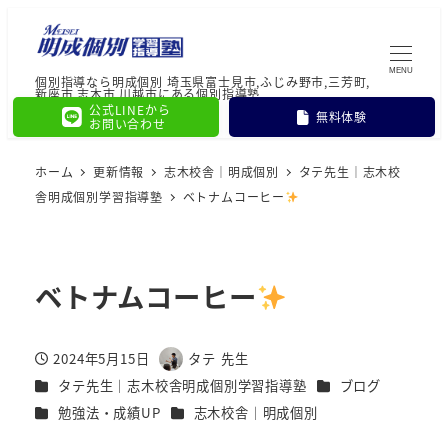
MENU
個別指導なら明成個別 埼玉県富士見市,ふじみ野市,三芳町,
新座市,志木市,川越市にある個別指導塾
公式LINEから
無料体験
お問い合わせ
ホーム
更新情報
志木校舎｜明成個別
タテ先生｜志木校
舎明成個別学習指導塾
ベトナムコーヒー
ベトナムコーヒー
2024年5月15日
タテ 先生
投稿日
著
カテゴリー
カテゴリー
タテ先生｜志木校舎明成個別学習指導塾
ブログ
者
カテゴリー
カテゴリー
勉強法・成績UP
志木校舎｜明成個別