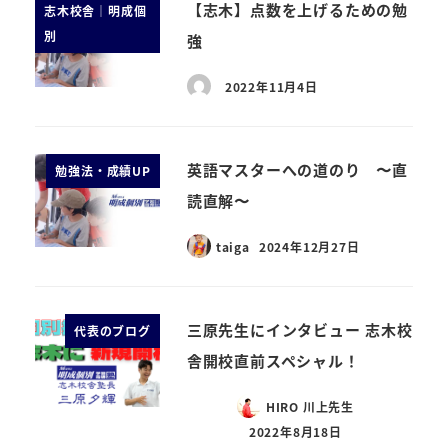
【志木】点数を上げるための勉
志木校舎｜明成個
別
強
2022年11月4日
英語マスターへの道のり 〜直
勉強法・成績UP
読直解〜
taiga
2024年12月27日
三原先生にインタビュー 志木校
代表のブログ
舎開校直前スペシャル！
HIRO 川上先生
2022年8月18日