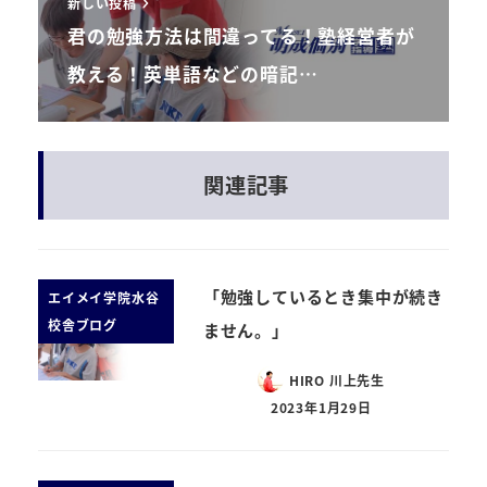
新しい投稿
君の勉強方法は間違ってる！塾経営者が
教える！英単語などの暗記…
関連記事
「勉強しているとき集中が続き
エイメイ学院水谷
校舎ブログ
ません。」
HIRO 川上先生
2023年1月29日