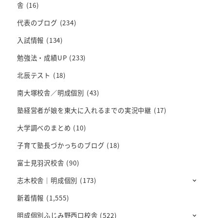
舎
(16)
代表のブログ
(234)
入試情報
(134)
勉強法・成績UP
(233)
北辰テスト
(18)
南大塚校舎／明成個別
(43)
塾経営者が娘を東大に入れるまでの実況中継
(17)
大学調べのまとめ
(10)
子育て塾長づかっちのブログ
(18)
富士見羽沢校舎
(90)
志木校舎｜明成個別
(173)
新着情報
(1,555)
明成個別ふじみ野西口校舎
(522)