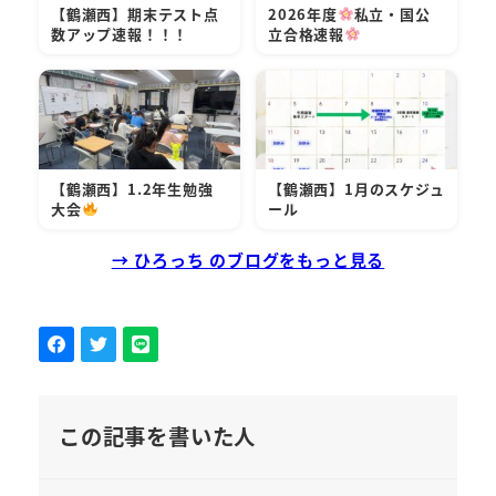
【鶴瀬西】期末テスト点
2026年度
私立・国公
数アップ速報！！！
立合格速報
【鶴瀬西】1.2年生勉強
【鶴瀬西】1月のスケジュ
大会
ール
→ ひろっち のブログをもっと見る
この記事を書いた人