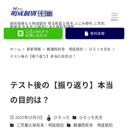
MENU
個別指導なら明成個別 埼玉県富士見市,ふじみ野市,三芳町,
新座市,志木市,川越市にある個別指導塾
公式LINEから
無料体験
お問い合わせ
ホーム
更新情報
鶴瀬西校舎 明成個別
ひろっち先生
テスト後の【振り返り】本当の目的は？
テスト後の【振り返り】本当
の目的は？
カテゴリー
2025年10月3日
ひろっち
ひろっち先生
投稿日
著
カテゴリー
カテゴリー
三芳藤久保校舎｜明成個別
鶴瀬西校舎 明成個別