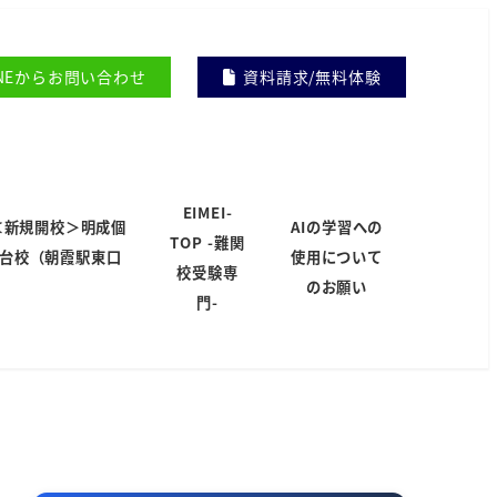
INEからお問い合わせ
資料請求/無料体験
EIMEI-
＜新規開校＞明成個
AIの学習への
TOP -難関
岸台校（朝霞駅東口
使用について
校受験専
）
のお願い
門-