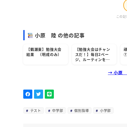
この記
小原 陸 の他の記事
【鶴瀬東】勉強大会
【勉強大会はチャン
結果 （明成のみ）
スだ！】毎日2ペー
⑦
ジ、ルーティンを…
→ 小原
テスト
中学部
個別指導
小学部