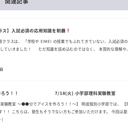
関連記事
ラス】入試必須の応用知識を制覇
用クラスは、 「学校や EIMEI の授業でもふれてきていない、入試必須
覇していきました！ ただ知識を詰め込むのではなく、 本質的な理解や
0日
を作ろう！！ 7/18(火) 小学部理科実験教室
理科実験教室 ～●●分でアイスを作ろう！！～】 明成個別小学部では、 【
す！！ こちらは、塾生もそうでない方もご参加いただけます。 今回は夏
]