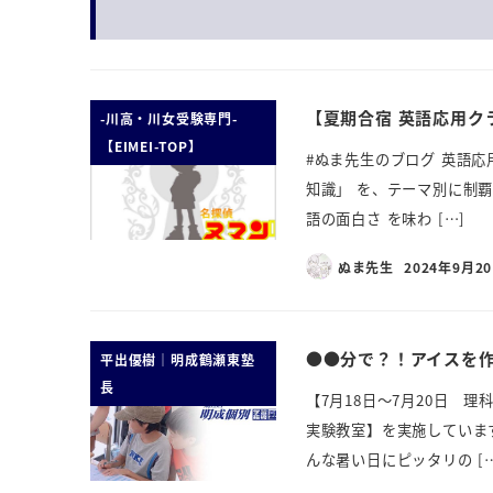
【夏期合宿 英語応用ク
-川高・川女受験専門-
【EIMEI-TOP】
#ぬま先生のブログ 英語応
知識」 を、テーマ別に制
語の面白さ を味わ […]
ぬま先生
2024年9月2
●●分で？！アイス
平出優樹｜明成鶴瀬東塾
長
【7月18日～7月20日 
実験教室】を実施していま
んな暑い日にピッタリの […