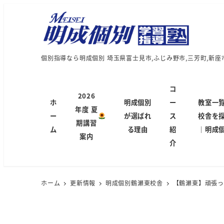
個別指導なら明成個別 埼玉県富士見市,ふじみ野市,三芳町,新座
コ
2026
ホ
明成個別
ー
教室一
年度 夏
ー
が選ばれ
ス
校舎を
期講習
ム
る理由
紹
｜明成
案内
介
ホーム
更新情報
明成個別鶴瀬東校舎
【鶴瀬東】頑張った