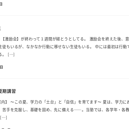
3日
生
ト【激励会】が終わって１週間が経とうとしてる。 激励会を終えた後、
生徒もいるが、なかなか行動に移せない生徒もいる。 中には最初は行動
。 […]
4日
夏期講習
ご案内】 〜この夏、学力の「土台」と「自信」を育てます〜 夏は、学力に
す。苦手を克服し、基礎を固め、先に備える――。当塾では、各学年・各
[…]