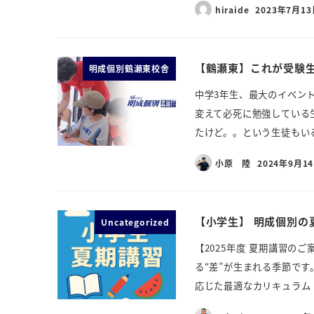
hiraide
2023年7月1
【鶴瀬東】これが受験
明成個別鶴瀬東校舎
中学3年生、最大のイベン
変えて必死に勉強している
たけど。。という生徒もいる
小原 陸
2024年9月1
【小学生】 明成個別の
Uncategorized
【2025年度 夏期講習の
る“差”が生まれる季節で
応じた最適なカリキュラム 