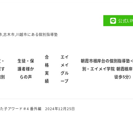
公式L
市,志木市,川越市にある個別指導塾
合
エイ
覧・
生徒・保
朝霞市根岸台の個別指導塾
格
メイ
探す
護者様か
別・エイメイ学院 朝霞根
実
グル
個別
らの声
徒歩5分
績
ープ
子アワード＃4 番外編 2024年12月25日