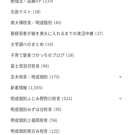
勉強法・成績UP
(233)
北辰テスト
(18)
南大塚校舎／明成個別
(43)
塾経営者が娘を東大に入れるまでの実況中継
(17)
大学調べのまとめ
(10)
子育て塾長づかっちのブログ
(18)
富士見羽沢校舎
(90)
志木校舎｜明成個別
(173)
新着情報
(1,555)
明成個別ふじみ野西口校舎
(522)
明成個別みずほ台校舎
(55)
明成個別上福岡校舎
(56)
明成個別南古谷校舎
(122)