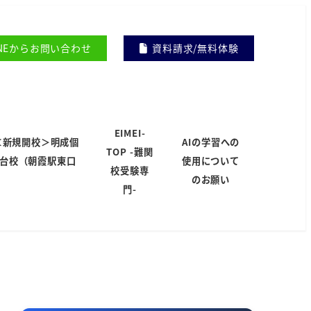
INEからお問い合わせ
資料請求/無料体験
EIMEI-
＜新規開校＞明成個
AIの学習への
TOP -難関
岸台校（朝霞駅東口
使用について
校受験専
）
のお願い
門-