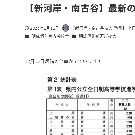
【新河岸・南古谷】最新
2025年1月11日
【新河岸・南古谷校舎 塾長】 上田
投稿日
著
カテゴリー
カテゴリー
明成個別南古谷校舎
明成個別新河岸校舎
者
12月15日段階の倍率がでています！