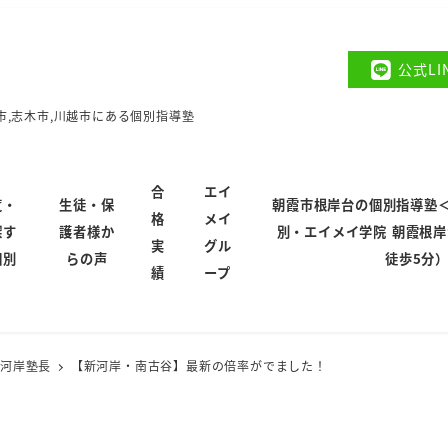
公式L
市,志木市,川越市にある個別指導塾
合
エイ
覧・
生徒・保
朝霞市根岸台の個別指導塾
格
メイ
探す
護者様か
別・エイメイ学院 朝霞根
実
グル
個別
らの声
徒歩5分
績
ープ
新河岸塾長
【新河岸・南古谷】最新の倍率がでました！