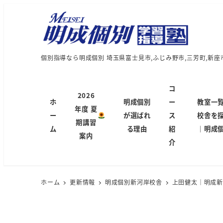
個別指導なら明成個別 埼玉県富士見市,ふじみ野市,三芳町,新座
コ
2026
ホ
明成個別
ー
教室一
年度 夏
ー
が選ばれ
ス
校舎を
期講習
ム
る理由
紹
｜明成
案内
介
ホーム
更新情報
明成個別新河岸校舎
上田健太｜明成