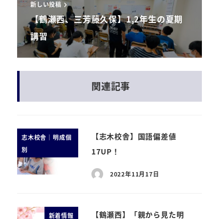
新しい投稿
【鶴瀬西、三芳藤久保】1,2年生の夏期
講習
関連記事
【志木校舎】国語偏差値
志木校舎｜明成個
別
17UP！
2022年11月17日
【鶴瀬西】「親から見た明
新着情報