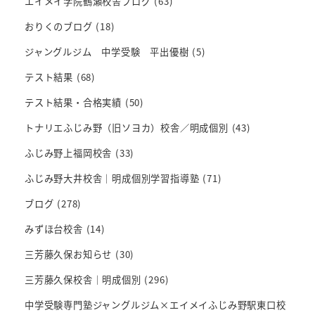
エイメイ学院鶴瀬校舎ブログ
(63)
おりくのブログ
(18)
ジャングルジム 中学受験 平出優樹
(5)
テスト結果
(68)
テスト結果・合格実績
(50)
トナリエふじみ野（旧ソヨカ）校舎／明成個別
(43)
ふじみ野上福岡校舎
(33)
ふじみ野大井校舎｜明成個別学習指導塾
(71)
ブログ
(278)
みずほ台校舎
(14)
三芳藤久保お知らせ
(30)
三芳藤久保校舎｜明成個別
(296)
中学受験専門塾ジャングルジム×エイメイふじみ野駅東口校