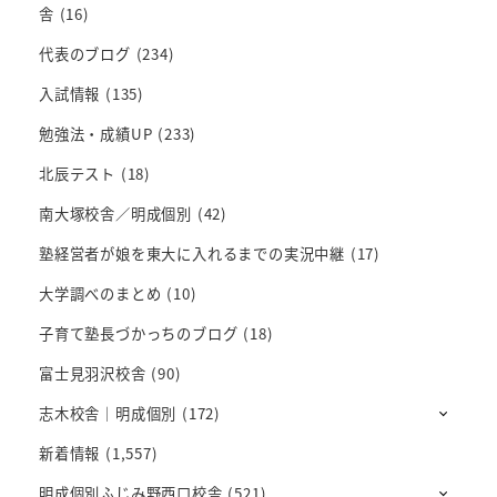
舎
(16)
代表のブログ
(234)
入試情報
(135)
勉強法・成績UP
(233)
北辰テスト
(18)
南大塚校舎／明成個別
(42)
塾経営者が娘を東大に入れるまでの実況中継
(17)
大学調べのまとめ
(10)
子育て塾長づかっちのブログ
(18)
富士見羽沢校舎
(90)
志木校舎｜明成個別
(172)
新着情報
(1,557)
明成個別ふじみ野西口校舎
(521)