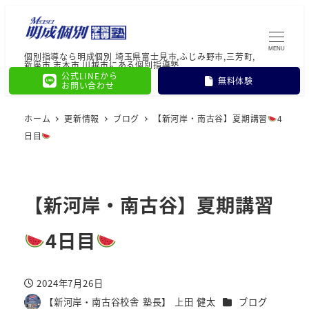
MENU
個別指導なら明成個別 埼玉県富士見市,ふじみ野市,三芳町,
新座市,志木市,川越市にある個別指導塾
公式LINEから
無料体験
お問い合わせ
ホーム
更新情報
ブログ
【新河岸・南古谷】夏期講習
4
日目
【新河岸・南古谷】夏期講習
4日目
2024年7月26日
投稿日
カテゴリー
【新河岸・南古谷校舎 塾長】 上田 健太
ブログ