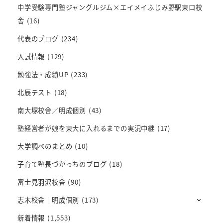
中学受験専門塾ジャングルジム×エイメイふじみ野駅東口校
舎
(16)
代表のブログ
(234)
入試情報
(129)
勉強法・成績UP
(233)
北辰テスト
(18)
南大塚校舎／明成個別
(43)
塾経営者が娘を東大に入れるまでの実況中継
(17)
大学調べのまとめ
(10)
子育て塾長づかっちのブログ
(18)
富士見羽沢校舎
(90)
志木校舎｜明成個別
(173)
新着情報
(1,553)