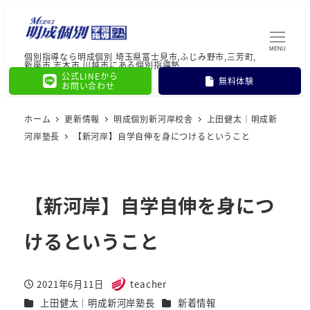
MENU
個別指導なら明成個別 埼玉県富士見市,ふじみ野市,三芳町,
新座市,志木市,川越市にある個別指導塾
公式LINEから
無料体験
お問い合わせ
ホーム
更新情報
明成個別新河岸校舎
上田健太｜明成新
河岸塾長
【新河岸】自学自伸を身につけるということ
【新河岸】自学自伸を身につ
けるということ
2021年6月11日
teacher
投稿日
著
カテゴリー
カテゴリー
上田健太｜明成新河岸塾長
新着情報