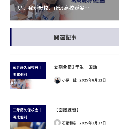
い、我が母校、所沢高校が尖…
関連記事
夏期合宿2年生 国語
三芳藤久保校舎｜
明成個別
小原 陸
2025年8月12日
【面接練習】
三芳藤久保校舎｜
明成個別
石橋和樹
2025年1月17日