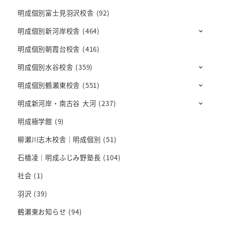
明成個別富士見羽沢校舎
(92)
明成個別新河岸校舎
(464)
明成個別朝霞台校舎
(416)
明成個別水谷校舎
(359)
明成個別鶴瀬東校舎
(551)
明成新河岸・南古谷 大河
(237)
明成極学館
(9)
柳瀬川志木校舎｜明成個別
(51)
石橋凌｜明成ふじみ野塾長
(104)
社会
(1)
羽沢
(39)
鶴瀬東お知らせ
(94)