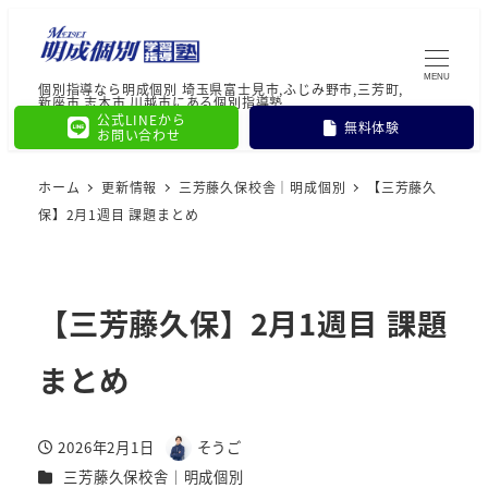
MENU
個別指導なら明成個別 埼玉県富士見市,ふじみ野市,三芳町,
新座市,志木市,川越市にある個別指導塾
公式LINEから
無料体験
お問い合わせ
ホーム
更新情報
三芳藤久保校舎｜明成個別
【三芳藤久
保】2月1週目 課題まとめ
【三芳藤久保】2月1週目 課題
まとめ
2026年2月1日
そうご
投稿日
著
カテゴリー
三芳藤久保校舎｜明成個別