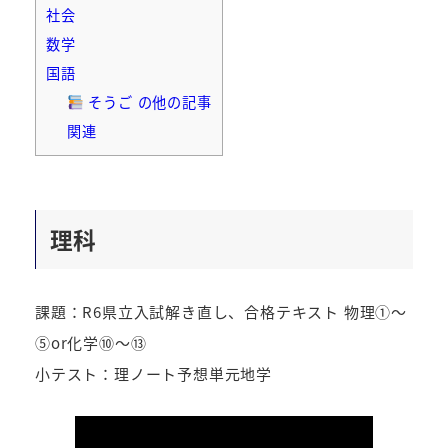
社会
数学
国語
そうご の他の記事
関連
理科
課題：R6県立入試解き直し、合格テキスト 物理①～
⑤or化学⑩～⑬
小テスト：理ノート予想単元地学