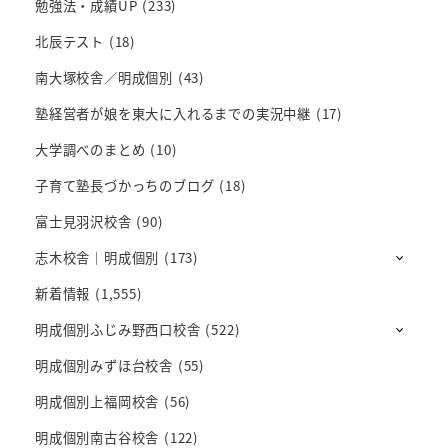
勉強法・成績UP
(233)
北辰テスト
(18)
南大塚校舎／明成個別
(43)
塾経営者が娘を東大に入れるまでの実況中継
(17)
大学調べのまとめ
(10)
子育て塾長づかっちのブログ
(18)
富士見羽沢校舎
(90)
志木校舎｜明成個別
(173)
新着情報
(1,555)
明成個別ふじみ野西口校舎
(522)
明成個別みずほ台校舎
(55)
明成個別上福岡校舎
(56)
明成個別南古谷校舎
(122)